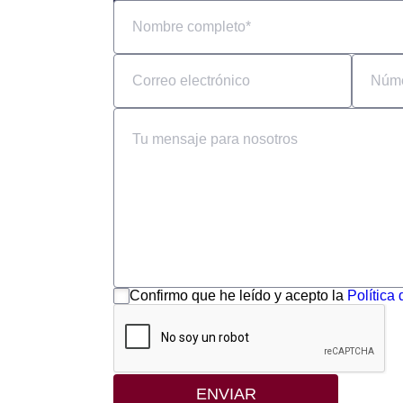
Actuadores lineales
Servomotores AC Estun
Servo controladores AC E
Motores DC con reductore
Codificadores
Frenos para motores CC
Accesorios
Confirmo que he leído y acepto la
Política
ENVIAR