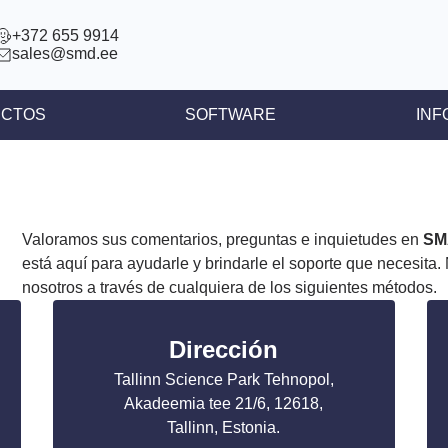
+372 655 9914
sales@smd.ee
CTOS
SOFTWARE
INF
res BLDC
Noticias
es DC
Comunicados 
ores lineales
Artículos
Valoramos sus comentarios, preguntas e inquietudes en
SM
está aquí para ayudarle y brindarle el soporte que necesita
o a paso
nosotros a través de cualquiera de los siguientes métodos.
es paso o paso
controladores integrados
Dirección
Tallinn Science Park Tehnopol,
Akadeemia tee 21/6, 12618,
Tallinn, Estonia.