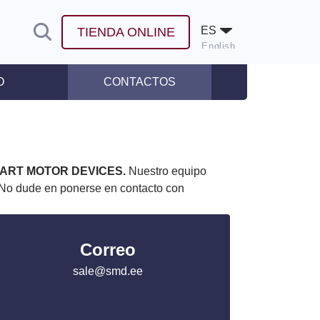
ES
TIENDA ONLINE
English
Español
O
CONTACTOS
de prensa
ART MOTOR DEVICES.
Nuestro equipo
. No dude en ponerse en contacto con
Correo
sale@smd.ee