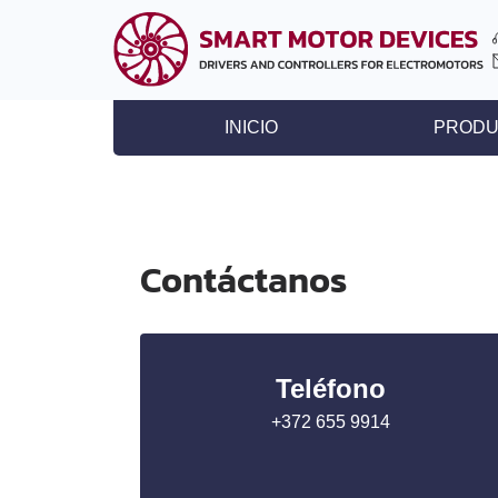
INICIO
PRODU
Controladores para moto
Controladores para motor
Controladores para actuad
Contáctanos
Drivers para motores pas
Controladores para motor
Motores paso a paso con 
Teléfono
Motores BLDC
+372 655 9914
Motorreductores de CC
Motores paso a paso