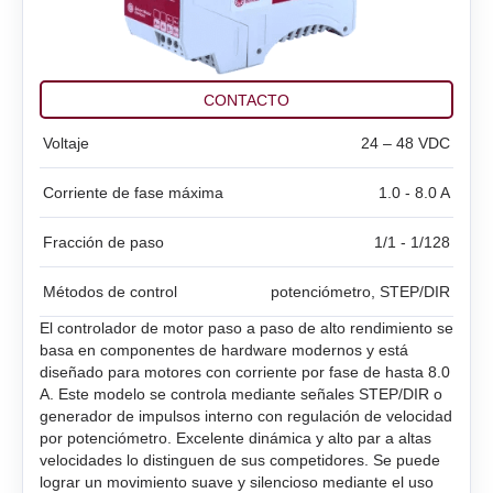
BMD‑20DIN ver.2
SMD‑1.6 caja abierta
BMD‑20DIN ver.2.1
SMD‑1.6 PCB abierta
CONTACTO
BMSD‑20Modbus
Voltaje
24 – 48 VDC
SMD‑2.8DIN
BMD‑40DIN (Interrumpido)
Corriente de fase máxima
1.0 - 8.0 A
SMD‑2.8 caja abierta
BMD‑40DIN ver.2
Fracción de paso
1/1 - 1/128
SMD‑2.8 PCB abierta
BMSD‑40Modbus
Métodos de control
potenciómetro, STEP/DIR
SMD‑4.2DIN ver.3
El controlador de motor paso a paso de alto rendimiento se
basa en componentes de hardware modernos y está
SMD‑4.2 caja abierta
diseñado para motores con corriente por fase de hasta 8.0
A. Este modelo se controla mediante señales STEP/DIR o
generador de impulsos interno con regulación de velocidad
SMD‑4.2 PCB abierta
por potenciómetro. Excelente dinámica y alto par a altas
velocidades lo distinguen de sus competidores. Se puede
SMD‑8.0DIN ver.3
lograr un movimiento suave y silencioso mediante el uso