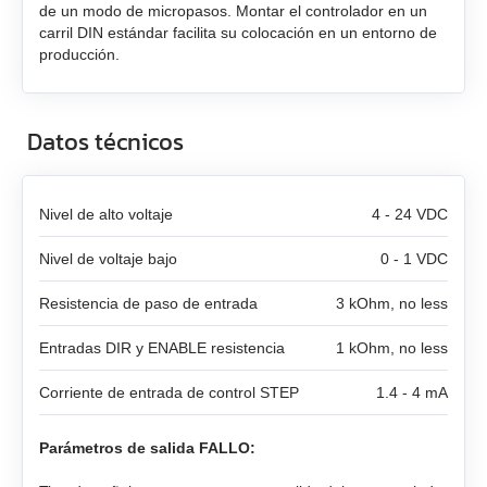
de un modo de micropasos. Montar el controlador en un
carril DIN estándar facilita su colocación en un entorno de
SMD‑8.0 caja abierta
producción.
SMD‑8.0 PCB abierta
Datos técnicos
SMD‑4.2HV
Controladores para motores paso o paso
Nivel de alto voltaje
4 - 24 VDC
Motores paso a paso con controladores
Todos los modelos
Nivel de voltaje bajo
0 - 1 VDC
integrados
Resistencia de paso de entrada
3 kOhm, no less
SMSD‑1.5Modbus ver.3
Motores BLDC
Todos los modelos
Entradas DIR y ENABLE resistencia
1 kOhm, no less
SMSD‑4.2Modbus
Motorreductores de CC
Todos los modelos
SM4247 con SMD‑1.6mini ver.2
Corriente de entrada de control STEP
1.4 - 4 mA
SMSD‑8.0Modbus
Motores paso a paso
Todos los modelos
SM42L100
SM4247 con SMD‑1.6mini IP65
Parámetros de salida FALLO:
SMSD‑4.2LAN
Actuadores lineales
Todos los modelos
SM5946W