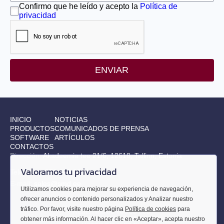
Confirmo que he leído y acepto la
Política de
privacidad
ENVIAR
INICIO
NOTICIAS
PRODUCTOS
COMUNICADOS DE PRENSA
SOFTWARE
ARTÍCULOS
CONTACTOS
Dirección:
Akadeemia tee 21/6, 12618, Tallinn, Estonia
Valoramos tu privacidad
Teléfono:
+372 655 9914
E-mail:
sales@smd.ee
Utilizamos cookies para mejorar su experiencia de navegación,
ofrecer anuncios o contenido personalizados y Analizar nuestro
tráfico. Por favor, visite nuestro página
Política de cookies
para
RESERVADOS TODOS LOS
DERECHOS
© 2010-
2026
SMART
obtener más información. Al hacer clic en «Aceptar», acepta nuestro