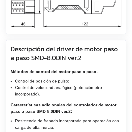
ST2818S1006‑A
ASB42C048060‑ENM
ZK‑NME1
GP56
EM3A-20
LD3‑12‑40‑K3
ST4118L1804‑A
APBA60M048030‑E
ZK‑NOE
GPLL22
EM3A-30
LD3‑24‑40‑K3
ST5918L4508‑A
APBA80L048030‑E
ZK‑M12
GSGE60
EM3A-40
ST8918M6708‑A
Descripción del driver de motor paso
a paso SMD-8.0DIN ver.2
ZK‑M16
GSGE80
EM3A-50
ST8918L6708‑A
USB-RS485
Métodos de control del motor paso a paso:
EM3J-02
ST11018L8004‑A
Control de posición de pulso;
Control de velocidad analógico (potenciómetro
EM3J-04
AS4118L1804‑E
incorporado).
EM3J-08
AS5918L4204-ENM24
Características adicionales del controlador de motor
paso a paso SMD-8.0DIN ver.2:
EM3J-10
AS8918L9504‑E24
Resistencia de frenado incorporada para operación con
carga de alta inercia;