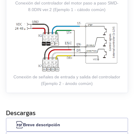
EMJ-04
Conexión del controlador del motor paso a paso SMD-
8.0DIN ver.2 (Ejemplo 1 - cátodo común)
EMJ-08
EMJ-10
EMG-10
EMG-15
EMG-20
Conexión de señales de entrada y salida del controlador
(Ejemplo 2 - ánodo común)
EMG-30
EMG-50
Descargas
EML-10
Breve descripción