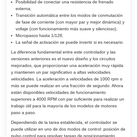
EM3G-09
Posibilidad de conectar una resistencia de frenado
externa;
EM3G-13
Transición automática entre los modos de conmutación
de fase de corriente (con mayor par y mejor dinámica) y
voltaje (con funcionamiento más suave y silencioso);
EM3G-18
Micropasos hasta 1/128;
La señal de activación se puede invertir si es necesario.
EM3G-29
La diferencia fundamental entre este controlador y las
versiones anteriores es el nuevo diseño y los circuitos
EM3G-44
mejorados, que proporcionan una aceleración muy rápida
y mantienen un par significativo a altas velocidades.
EM3G-55
velocidades. La aceleración a velocidades de 1000 rpm o
más se puede realizar en una fracción de segundo. Ahora
EM3G-75
están disponibles velocidades de funcionamiento
superiores a 4000 RPM con par suficiente para realizar un
trabajo útil para la mayoría de los modelos de motores
EM3L-10
paso a paso.
EM3L-20
Dependiendo de la tarea establecida, el controlador se
puede utilizar en uno de dos modos de control: posición de
pulso control para resolver tareas de posicionamiento,