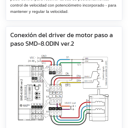
EM3L-30
control de velocidad con potenciómetro incorporado - para
mantener y regular la velocidad.
EM3L-40
EMB-75
Conexión del driver de motor paso a
paso SMD-8.0DIN ver.2
EMB-1A
EMB-1E
EMB-2B
EMJ-A5
EMJ-01
EMJ-02