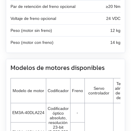
AS4118L1804‑E
Par de retención del freno opcional
≥20 Nm
EM3J-04
Voltaje de freno opcional
24 VDC
AS5918L4204-ENM24
EM3J-08
Peso (motor sin freno)
12 kg
AS8918L9504‑E24
Peso (motor con freno)
14 kg
EM3J-10
EM3G-09
Modelos de motores disponibles
EM3G-13
Tensión
EM3G-18
Servo
alimenta
Modelo de motor
Codificador
Freno
controlador
del vari
de entr
EM3G-29
Codificador
EM3A-40DLA224
-
óptico
Servo controladores AC Estun
EM3G-44
absoluto,
resolución
23-bit
Motores DC con reductores
Todos los modelos
EM3G-55