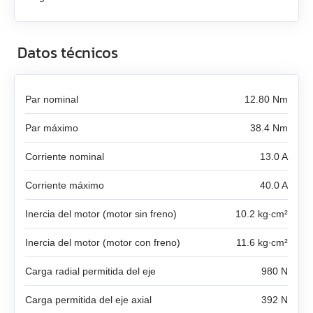
SMD‑8.0 caja abierta
LD3‑12‑20‑K3
FL57STH76‑2804A
DB59C024035‑A
EM3A-04
SMD‑8.0 PCB abierta
LD3‑24‑20‑K3
FL86STH80‑4208A
Datos técnicos
DB87M01‑S
EM3A-08
SMD‑4.2HV
LD3‑12‑30‑K3
FL86STH118‑6004A
DB87L01‑S
Par nominal
12.80 Nm
EM3A-10
LD3‑24‑30‑K3
ST2818S1006‑A
ASB42C048060‑ENM
Par máximo
38.4 Nm
EM3A-15
LD3‑12‑40‑K3
ST4118L1804‑A
APBA60M048030‑E
Corriente nominal
13.0 A
EM3A-20
Corriente máximo
LD3‑24‑40‑K3
40.0 A
ST5918L4508‑A
APBA80L048030‑E
EM3A-30
Inercia del motor (motor sin freno)
10.2 kg∙cm²
ST8918M6708‑A
EM3A-40
Inercia del motor (motor con freno)
11.6 kg∙cm²
ST8918L6708‑A
Carga radial permitida del eje
980 N
EM3A-50
ST11018L8004‑A
Carga permitida del eje axial
392 N
EM3J-02