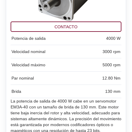
SMSD‑1.5Modbus ver.3
SMD‑1.6 caja abierta
BMD‑20DIN ver.2
Motores BLDC
Todos los modelos
SMSD‑4.2Modbus
SMD‑1.6 PCB abierta
BMD‑20DIN ver.2.1
Motorreductores de CC
Todos los modelos
SM4247 con SMD‑1.6mini ver.2
CONTACTO
SMSD‑8.0Modbus
SMD‑2.8DIN
BMSD‑20Modbus
Motores paso a paso
Todos los modelos
SM42L100
SM4247 con SMD‑1.6mini IP65
Potencia de salida
4000 W
SMSD‑4.2LAN
SMD‑2.8 caja abierta
BMD‑40DIN (Interrumpido)
Actuadores lineales
Todos los modelos
SM5946W
SM57L114
Velocidad nominal
3000 rpm
SMSD‑8.0LAN
SMD‑2.8 PCB abierta
BMD‑40DIN ver.2
Todos los modelos
FL28STH32‑0956A
SM6551W
SM86L98
Velocidad máximo
5000 rpm
Servomotores AC Estun
SMSD‑4.2CAN
SMD‑4.2DIN ver.3
BMSD‑40Modbus
LD3‑12‑05‑K3
FL39ST34‑0306A
Par nominal
SM7152W
12.80 Nm
SM86L125
Todos los modelos
SMSD‑4.2RS
SMD‑4.2 caja abierta
Brida
130 mm
LD3‑24‑05‑K3
FL42STH33‑1334A
SM7165W
DB42M03
EM3A-A5
La potencia de salida de 4000 W cabe en un servomotor
SMSD‑1.5
SMD‑4.2 PCB abierta
EM3A-40 con un tamaño de brida de 130 mm. Este motor
LD3‑12‑10‑K3
FL42STH47‑1684A
SM7185W
DB42C02
tiene baja inercia del rotor y alta velocidad, adecuado para
EM3A-01
SMD‑8.0DIN ver.3
sistemas altamente dinámicos. La precisión del movimiento
LD3‑24‑10‑K3
FL57STH56‑2804A
DB59S024035R‑A
está garantizada por modernos codificadores ópticos o
EM3A-02
magnéticos con una resolución de hasta 23 bits.