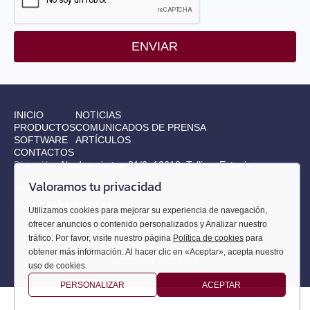
ENVIAR
INICIO
NOTICIAS
PRODUCTOS
COMUNICADOS DE PRENSA
SOFTWARE
ARTÍCULOS
CONTACTOS
Dirección:
Akadeemia tee 21/6, 12618, Tallinn, Estonia
Valoramos tu privacidad
Teléfono:
+372 655 9914
E-mail:
sales@smd.ee
Utilizamos cookies para mejorar su experiencia de navegación,
ofrecer anuncios o contenido personalizados y Analizar nuestro
tráfico. Por favor, visite nuestro página
Política de cookies
para
RESERVADOS TODOS LOS
obtener más información. Al hacer clic en «Aceptar», acepta nuestro
DERECHOS
© 2010-
2026
SMART
MOTOR DEVICES OÜ
uso de cookies.
PERSONALIZAR
ACEPTAR