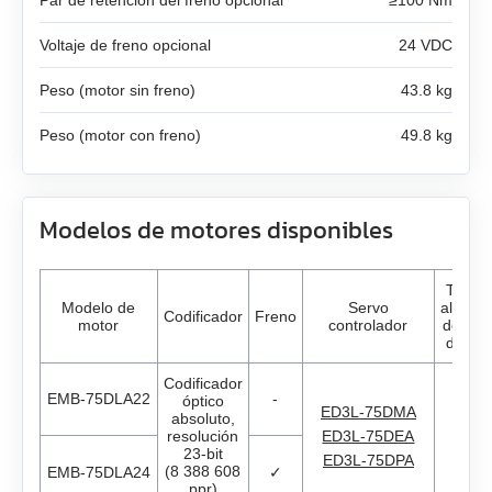
Par de retención del freno opcional
≥100 Nm
AS4118L1804‑E
Voltaje de freno opcional
24 VDC
EM3J-04
AS5918L4204-ENM24
Peso (motor sin freno)
43.8 kg
EM3J-08
AS8918L9504‑E24
Peso (motor con freno)
49.8 kg
EM3J-10
EM3G-09
Modelos de motores disponibles
EM3G-13
Tensió
Modelo de
Servo
aliment
Codificador
Freno
EM3G-18
motor
controlador
del var
de ent
EM3G-29
Codificador
EMB-75DLA22
-
óptico
ED3L-75DMA
absoluto,
Servo controladores AC Estun
EM3G-44
resolución
ED3L-75DEA
23-bit
ED3L-75DPA
(8 388 608
EMB-75DLA24
✓
Motores DC con reductores
Todos los modelos
ppr)
EM3G-55