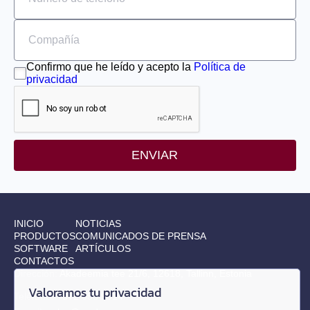
Confirmo que he leído y acepto la
Política de
privacidad
ENVIAR
INICIO
NOTICIAS
PRODUCTOS
COMUNICADOS DE PRENSA
SOFTWARE
ARTÍCULOS
CONTACTOS
Dirección:
Akadeemia tee 21/6, 12618, Tallinn, Estonia
Valoramos tu privacidad
Teléfono:
+372 655 9914