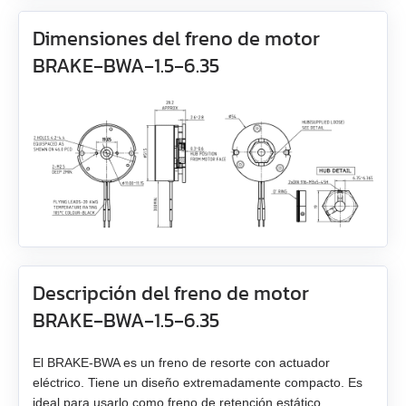
EM3J-04
AS4118L1804‑E
Dimensiones del freno de motor
ZK‑M12
BRAKE‑BWA‑1.5‑6.35
EM3J-08
AS5918L4204-ENM24
ZK‑M16
EM3J-10
AS8918L9504‑E24
USB-RS485
EM3G-09
EM3G-13
EM3G-18
Descripción del freno de motor
EM3G-29
BRAKE‑BWA‑1.5‑6.35
EM3G-44
El BRAKE-BWA es un freno de resorte con actuador
EM3G-55
eléctrico. Tiene un diseño extremadamente compacto. Es
ideal para usarlo como freno de retención estático.