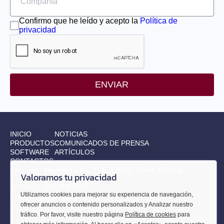
EMG-30
Confirmo que he leído y acepto la
Política de
privacidad
EMG-50
EML-10
ENVIAR
EML-20
EML-30
INICIO
NOTICIAS
EML-40
PRODUCTOS
COMUNICADOS DE PRENSA
SOFTWARE
ARTÍCULOS
CONTACTOS
Dirección:
Akadeemia tee 21/6, 12618, Tallinn, Estonia
Valoramos tu privacidad
Teléfono:
+372 655 9914
Utilizamos cookies para mejorar su experiencia de navegación,
E-mail:
sales@smd.ee
ofrecer anuncios o contenido personalizados y Analizar nuestro
tráfico. Por favor, visite nuestro página
Política de cookies
para