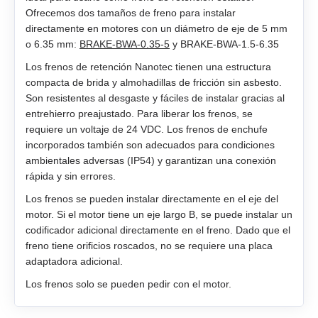
Ofrecemos dos tamaños de freno para instalar
EM3G-75
directamente en motores con un diámetro de eje de 5 mm
o 6.35 mm:
BRAKE‑BWA‑0.35‑5
y BRAKE‑BWA‑1.5‑6.35
EM3L-10
Los frenos de retención Nanotec tienen una estructura
compacta de brida y almohadillas de fricción sin asbesto.
EM3L-20
Son resistentes al desgaste y fáciles de instalar gracias al
entrehierro preajustado. Para liberar los frenos, se
EM3L-30
requiere un voltaje de 24 VDC. Los frenos de enchufe
incorporados también son adecuados para condiciones
EM3L-40
ambientales adversas (IP54) y garantizan una conexión
rápida y sin errores.
EMB-75
Los frenos se pueden instalar directamente en el eje del
motor. Si el motor tiene un eje largo B, se puede instalar un
EMB-1A
codificador adicional directamente en el freno. Dado que el
freno tiene orificios roscados, no se requiere una placa
adaptadora adicional.
EMB-1E
Los frenos solo se pueden pedir con el motor.
EMB-2B