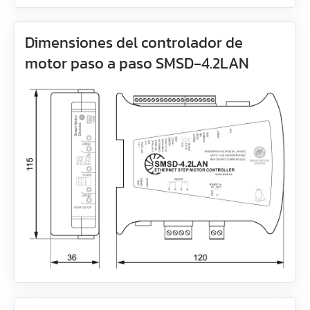
ST11018L8004‑A
EM3J-04
AS4118L1804‑E
Dimensiones del controlador de
motor paso a paso SMSD‑4.2LAN
EM3J-08
AS5918L4204-ENM24
EM3J-10
AS8918L9504‑E24
EM3G-09
EM3G-13
EM3G-18
EM3G-29
EM3G-44