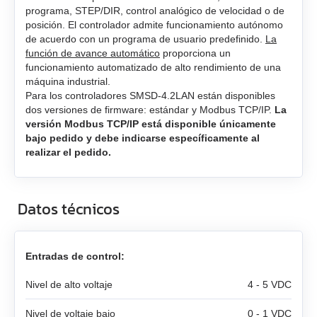
integrados
SMD‑8.0 caja abierta
programa, STEP/DIR, control analógico de velocidad o de
posición. El controlador admite funcionamiento autónomo
Motores BLDC
Todos los modelos
SMD‑8.0 PCB abierta
de acuerdo con un programa de usuario predefinido.
La
función de avance automático
proporciona un
funcionamiento automatizado de alto rendimiento de una
Motorreductores de CC
Todos los modelos
SM4247 con SMD‑1.6mini ver.2
SMD‑4.2HV
máquina industrial.
Para los controladores SMSD-4.2LAN están disponibles
Motores paso a paso
Todos los modelos
SM42L100
SM4247 con SMD‑1.6mini IP65
dos versiones de firmware: estándar y Modbus TCP/IP.
La
versión Modbus TCP/IP está disponible únicamente
bajo pedido y debe indicarse específicamente al
Actuadores lineales
Todos los modelos
SM5946W
SM57L114
realizar el pedido.
Servomotores AC Estun
Todos los modelos
FL28STH32‑0956A
SM6551W
SM86L98
Datos técnicos
Servo controladores AC Estun
Todos los modelos
LD3‑12‑05‑K3
FL39ST34‑0306A
SM7152W
SM86L125
Motores DC con reductores
Todos los modelos
EM3A-A5
LD3‑24‑05‑K3
FL42STH33‑1334A
SM7165W
DB42M03
Entradas de control:
Codificadores
Todos los modelos
ED3L
EM3A-01
LD3‑12‑10‑K3
FL42STH47‑1684A
SM7185W
DB42C02
Nivel de alto voltaje
4 - 5 VDC
Frenos para motores CC
Todos los modelos
GPLE22
Nivel de voltaje bajo
High power PRONET
0 - 1 VDC
EM3A-02
LD3‑24‑10‑K3
FL57STH56‑2804A