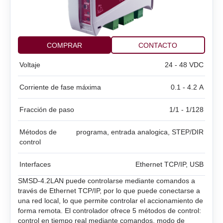
SMD‑1.6 caja abierta
BMD‑20DIN ver.2
SMSD‑1.5Modbus ver.3
SMD‑1.6 PCB abierta
BMD‑20DIN ver.2.1
SMSD‑4.2Modbus
COMPRAR
CONTACTO
SMD‑2.8DIN
BMSD‑20Modbus
Voltaje
SMSD‑8.0Modbus
24 - 48 VDC
SMD‑2.8 caja abierta
BMD‑40DIN (Interrumpido)
Corriente de fase máxima
0.1 - 4.2 A
SMSD‑4.2LAN
SMD‑2.8 PCB abierta
BMD‑40DIN ver.2
Fracción de paso
1/1 - 1/128
SMSD‑8.0LAN
SMD‑4.2DIN ver.3
BMSD‑40Modbus
Métodos de
programa, entrada analogica, STEP/DIR
SMSD‑4.2CAN
control
SMD‑4.2 caja abierta
Interfaces
SMSD‑4.2RS
Ethernet TCP/IP, USB
SMD‑4.2 PCB abierta
SMSD-4.2LAN puede controlarse mediante comandos a
SMSD‑1.5
través de Ethernet TCP/IP, por lo que puede conectarse a
SMD‑8.0DIN ver.3
una red local, lo que permite controlar el accionamiento de
forma remota. El controlador ofrece 5 métodos de control:
Motores paso a paso con controladores
control en tiempo real mediante comandos, modo de