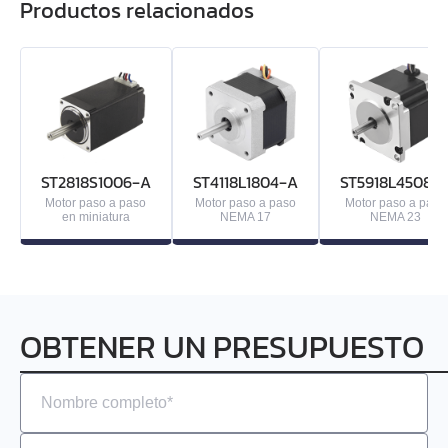
Productos relacionados
ST2818S1006‑A
ST4118L1804‑A
ST5918L4508‑
Motor paso a paso
Motor paso a paso
Motor paso a paso
en miniatura
NEMA 17
NEMA 23
OBTENER UN PRESUPUESTO