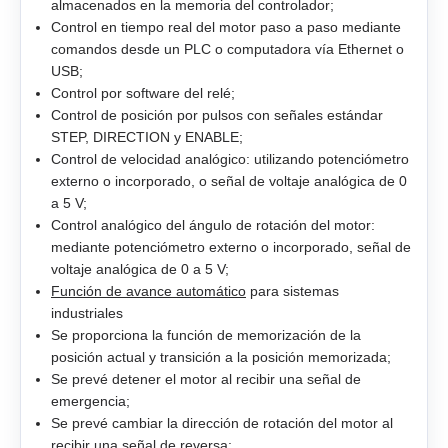
EMB-2B
almacenados en la memoria del controlador;
Control en tiempo real del motor paso a paso mediante
comandos desde un PLC o computadora vía Ethernet o
EMJ-A5
USB;
Control por software del relé;
EMJ-01
Control de posición por pulsos con señales estándar
STEP, DIRECTION y ENABLE;
EMJ-02
Control de velocidad analógico: utilizando potenciómetro
externo o incorporado, o señal de voltaje analógica de 0
EMJ-04
a 5 V;
Control analógico del ángulo de rotación del motor:
mediante potenciómetro externo o incorporado, señal de
EMJ-08
voltaje analógica de 0 a 5 V;
Función de avance automático
para sistemas
EMJ-10
industriales
Se proporciona la función de memorización de la
EMG-10
posición actual y transición a la posición memorizada;
Se prevé detener el motor al recibir una señal de
emergencia;
EMG-15
Se prevé cambiar la dirección de rotación del motor al
recibir una señal de reversa;