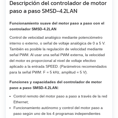
EM3G-55
Descripción del controlador de motor
paso a paso SMSD‑4.2LAN
EM3G-75
Funcionamiento suave del motor paso a paso con el
EM3L-10
controlador SMSD‑4.2LAN
Control de velocidad analógico mediante potenciómetro
EM3L-20
interno o externo, o señal de voltaje analógica de 0 a 5 V.
También es posible la regulación de velocidad mediante
EM3L-30
señal PWM. Al usar una señal PWM externa, la velocidad
del motor es proporcional al nivel de voltaje efectivo
EM3L-40
aplicado a la entrada SPEED. (Parámetros recomendados
para la señal PWM: F = 5 kHz, amplitud = 5 V).
EMB-75
Funciones y capacidades del controlador de motor
paso a paso SMSD‑4.2LAN:
EMB-1A
Control remoto del motor paso a paso a través de la red
Ethernet;
EMB-1E
Funcionamiento autónomo y control del motor paso a
paso según uno de los 4 programas independientes